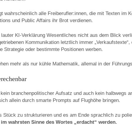
t wahrscheinlich alle Freiberufler:innen, die mit Texten im
ons und Public Affairs ihr Brot verdienen.
r lauter KI-Verklärung Wesentliches nicht aus dem Blick verl
getriebenen Kommunikation letztlich immer „Verkaufstexte“, 
e Strategie oder bestimmte Positionen werben.
tehen mehr als nur kühle Mathematik, allemal in der Führun
erechenbar
kein branchenpolitischer Aufsatz und auch kein halbwegs a
 sich allein durch smarte Prompts auf Flughöhe bringen.
as Stück zu strukturieren und es am Ende sprachlich zu poli
 im wahrsten Sinne des Wortes „erdacht“ werden.