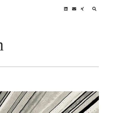
linkedin
email
xing
n
N