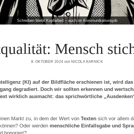
Schreiben bleibt Kopfarbeit – auch im Kommunikationsjob
qualität: Mensch stic
8. OKTOBER 2024
von
NICOLA KARNICK
ntelligenz (KI) auf der Bildfläche erschienen ist, wird da
ang degradiert. Doch wir sollten erkennen und wertsch
ext wirklich ausmacht: das sprichwörtliche „Ausdenken
inen Markt zu, in dem der Wert von
Texten
sich vor allem d
n können? Oder werden
menschliche
Einfallsgabe und Spr
d honoriert?