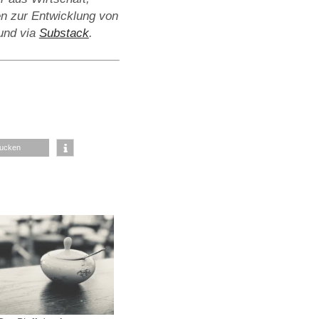
en zur Entwicklung von
nd via
Substack
.
rucken