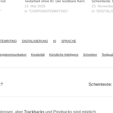
 not
Textarbeit ohne KI: Der kostbare Kern
Scheintexte: 
15. Mai 2026
23. Novembe
"
In "CORPORATEWRITING"
In "DIGITAL
TEWRITING
DIGITALISIERUNG
KI
SPRACHE
ungskommunikation
Kreativität
Künstliche Intelligenz
Schreiben
Textqual
t?
Scheintexte:
lossen, aber
Trackbacks
und Pingbacks sind möglich.