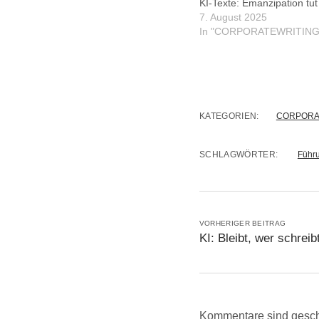
KI-Texte: Emanzipation tut
7. August 2025
In "CORPORATEWRITING
KATEGORIEN:
CORPORA
SCHLAGWÖRTER:
Führ
VORHERIGER BEITRAG
KI: Bleibt, wer schreib
Kommentare sind gesch