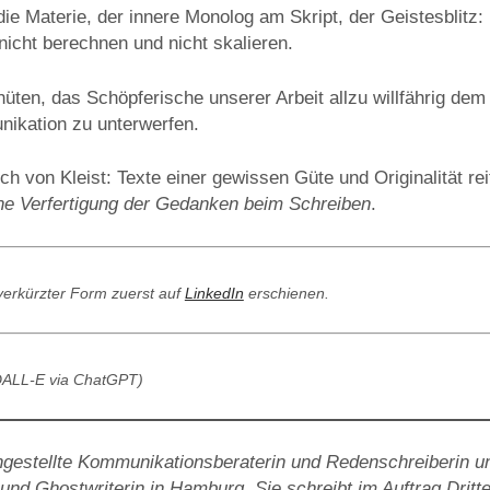
ie Materie, der innere Monolog am Skript, der Geistesblitz
nicht berechnen und nicht skalieren.
hüten, das Schöpferische unserer Arbeit allzu willfährig dem 
ikation zu unterwerfen.
ch von Kleist: Texte einer gewissen Güte und Originalität r
he Verfertigung der Gedanken beim Schreiben
.
t verkürzter Form zuerst auf
LinkedIn
erschienen.
I (DALL-E via ChatGPT)
gestellte Kommunikationsberaterin und Redenschreiberin und
 und Ghostwriterin in Hamburg. Sie schreibt im Auftrag Dritte