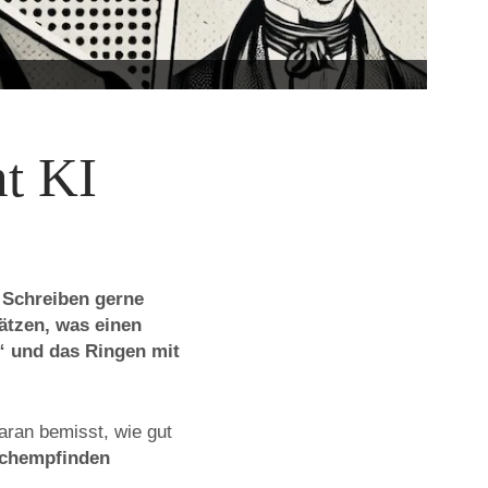
ht KI
s Schreiben gerne
ätzen, was einen
“ und das Ringen mit
aran bemisst, wie gut
achempfinden