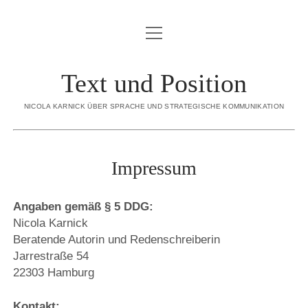
Menü
BLOG
öffnen
ÜBER MICH
Text und Position
Menü
SORTIMENT
öffnen
NICOLA KARNICK ÜBER SPRACHE UND STRATEGISCHE KOMMUNIKATION
KONZEPTION
CREDO
STRATEGISCHE INHALTE
REFERENZEN
Impressum
INTERNE REDAKTION
KONTAKT
EDITORIAL CONTENT
Angaben gemäß § 5 DDG:
DATENSCHUTZERKLÄRUNG
EXECUTIVE GHOSTWRITING
Nicola Karnick
Beratende Autorin und Redenschreiberin
IMPRESSUM
REDENSCHREIBEN
Jarrestraße 54
DIALOGBÜCHER
22303 Hamburg
linkedin
email
xing
Kontakt: