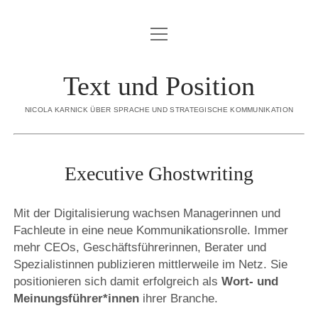
Menü
BLOG
öffnen
ÜBER MICH
Text und Position
Menü
SORTIMENT
öffnen
NICOLA KARNICK ÜBER SPRACHE UND STRATEGISCHE KOMMUNIKATION
KONZEPTION
CREDO
STRATEGISCHE INHALTE
REFERENZEN
Executive Ghostwriting
INTERNE REDAKTION
KONTAKT
EDITORIAL CONTENT
Mit der Digitalisierung wachsen Managerinnen und
DATENSCHUTZERKLÄRUNG
EXECUTIVE GHOSTWRITING
Fachleute in eine neue Kommunikationsrolle. Immer
mehr CEOs, Geschäftsführerinnen, Berater und
IMPRESSUM
REDENSCHREIBEN
Spezialistinnen publizieren mittlerweile im Netz. Sie
DIALOGBÜCHER
positionieren sich damit erfolgreich als
Wort- und
linkedin
email
xing
Meinungsführer*innen
ihrer Branche.