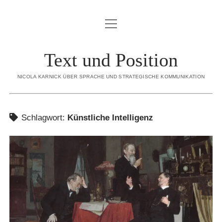
Menü
BLOG
öffnen
ÜBER MICH
Text und Position
Menü
SORTIMENT
öffnen
NICOLA KARNICK ÜBER SPRACHE UND STRATEGISCHE KOMMUNIKATION
KONZEPTION
CREDO
STRATEGISCHE INHALTE
REFERENZEN
Schlagwort:
Künstliche Intelligenz
INTERNE REDAKTION
KONTAKT
EDITORIAL CONTENT
DATENSCHUTZERKLÄRUNG
EXECUTIVE GHOSTWRITING
IMPRESSUM
REDENSCHREIBEN
DIALOGBÜCHER
linkedin
email
xing