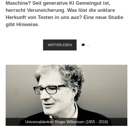
Maschine? Seit generative KI Gemeingut ist,
herrscht Verunsicherung. Was löst die unklare
Herkunft von Texten in uns aus? Eine neue Studie
gibt Hinweise.
KI
WEITERLESEN
...
ALS
MAKEL:
KREATIVITÄT
UNTER
VERDACHT
Universaldenker: Roger Willemsen (1955 - 2016)