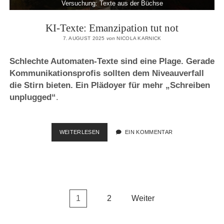
Versuchung: Texte aus der Büchse
KI-Texte: Emanzipation tut not
7. AUGUST 2025
von
NICOLA KARNICK
Schlechte Automaten-Texte sind eine Plage. Gerade
Kommunikationsprofis sollten dem Niveauverfall
die Stirn bieten. Ein Plädoyer für mehr „Schreiben
unplugged“
.
KI-
WEITERLESEN
EIN KOMMENTAR
TEXTE:
EMANZIPATION
TUT
NOT
Seitennummerierung
1
2
Weiter
der
Beiträge