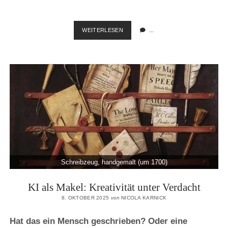
ZUHAUSE
WEITERLESEN
...
SEIN
IM
EIGENEN
TEXT
Schreibzeug, handgemalt (um 1700)
KI als Makel: Kreativität unter Verdacht
8. OKTOBER 2025
von
NICOLA KARNICK
Hat das ein Mensch geschrieben? Oder eine