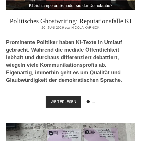
KI-Schlamperei: Schadet sie der Demokratie?
Politisches Ghostwriting: Reputationsfalle KI
20. JUNI 2026
von
NICOLA KARNICK
Prominente Politiker haben KI-Texte in Umlauf
gebracht. Während die mediale Öffentlichkeit
lebhaft und durchaus differenziert debattiert,
wiegeln viele Kommunikationsprofis ab.
Eigenartig, immerhin geht es um Qualität und
Glaubwürdigkeit der demokratischen Sprache.
POLITISCHES
WEITERLESEN
...
GHOSTWRITING:
REPUTATIONSFALLE
KI