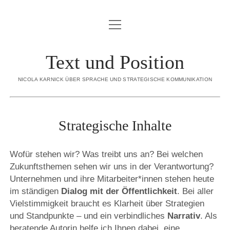
Menü
BLOG
öffnen
ÜBER MICH
Text und Position
Menü
SORTIMENT
öffnen
NICOLA KARNICK ÜBER SPRACHE UND STRATEGISCHE KOMMUNIKATION
KONZEPTION
CREDO
STRATEGISCHE INHALTE
REFERENZEN
Strategische Inhalte
INTERNE REDAKTION
KONTAKT
EDITORIAL CONTENT
Wofür stehen wir? Was treibt uns an? Bei welchen
DATENSCHUTZERKLÄRUNG
EXECUTIVE GHOSTWRITING
Zukunftsthemen sehen wir uns in der Verantwortung?
Unternehmen und ihre Mitarbeiter*innen stehen heute
IMPRESSUM
REDENSCHREIBEN
im ständigen
Dialog mit der Öffentlichkeit
. Bei aller
DIALOGBÜCHER
Vielstimmigkeit braucht es Klarheit über Strategien
linkedin
email
xing
und Standpunkte – und ein verbindliches
Narrativ
. Als
beratende Autorin helfe ich Ihnen dabei, eine