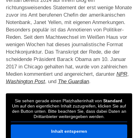
versah bereits 2014 auf ihrem Blog ein
richtungsweisendes Statement der erst wenige Monate
zuvor ins Amt berufenen Chefin der amerikanischen
Notenbank, Janet Yellen, mit eigenen Anmerkungen.
Besonders populär ist das Annotieren von Politiker-
Reden. Seit dem Machtwechsel im Weißen Haus vor
wenigen Wochen hat dieses journalistische Format
Hochkonjunktur. Das Transkript der Rede, die der
scheidende Präsident Barack Obama am 10. Januar
2017 in Chicago gehalten hat, wurde von zahlreichen
Medien kommentiert und angereichert, darunter
NPR
,
Washington Post
, und
The Guardian
.
Sie sehen gerade einen Platzhalterinhalt von
Standard
.
Um auf den eigentlichen Inhalt zuzugreifen, klicken Sie auf
den Button unten. Bitte beachten Sie, dass dabei Daten an
Drittanbieter weitergegeben werden.
Inhalt entsperren