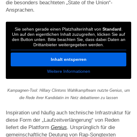
die besonders beachteten „State of the Union“-
Ansprachen.
Sie sehen gerade einen Platzhalterinhalt von
Standard
.
Um auf den eigentlichen Inhalt zuzugreifen, klicken Sie auf
den Button unten. Bitte beachten Sie, dass dabei Daten an
Drittanbieter weitergegeben werden.
Inhalt entsperren
Weitere Informationen
Kampagnen-Tool: Hillary Clintons Wahlkampfteam nutzte Genius, um
die Rede ihrer Kandidatin im Netz debattieren zu lassen
Inspiration und häufig auch technische Infrastruktur für
diese Form der „Laufzeitverlängerung“ von Reden
liefert die Plattform
Genius
. Ursprünglich für die
gemeinschaftliche Deutung von Rap-Songtexten