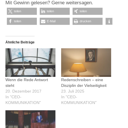
Mit Gewinn gelesen? Gerne weitersagen.
teilen
teilen
teilen
teilen
E-Mail
drucken
Ähnliche Beiträge
Wenn die Rede Antwort
Redenschreiben – eine
steht
Disziplin der Vielseitigkeit
20. Dezember 2017
23. Juli 2025
In "CEO-
In "CEO-
KOMMUNIKATION"
KOMMUNIKATION"