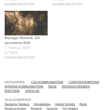
KOMMUNIKATION"
KOMMUNIKATION"
Manager-Rhetorik: Die
sprachliche Kluft
7. Februar 2020
In "CEO-
KOMMUNIKATION"
KATEGORIEN:
CEO-KOMMUNIKATION
CORPORATEWRITING
INTERNE KOMMUNIKATION
REDE
REDENSCHREIBEN
RHETORIK
SPRACHE
SCHLAGWÖRTER:
Deutsche Telekom
Ghostwriting
Henrik Schmitz
Rede
Redenschreiber
Rhetorik
Sprache
Tim Höttges