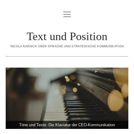
Menü
BLOG
öffnen
ÜBER MICH
Text und Position
Menü
SORTIMENT
öffnen
NICOLA KARNICK ÜBER SPRACHE UND STRATEGISCHE KOMMUNIKATION
KONZEPTION
CREDO
STRATEGISCHE INHALTE
REFERENZEN
INTERNE REDAKTION
KONTAKT
EDITORIAL CONTENT
DATENSCHUTZERKLÄRUNG
EXECUTIVE GHOSTWRITING
IMPRESSUM
REDENSCHREIBEN
DIALOGBÜCHER
linkedin
email
xing
Töne und Texte: Die Klaviatur der CEO-Kommunikation