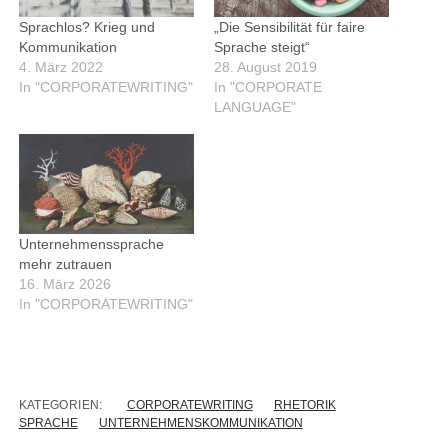
Sprachlos? Krieg und
„Die Sensibilität für faire
Kommunikation
Sprache steigt“
4. März 2022
28. August 2019
In "CORPORATEWRITING"
In "CORPORATE
LANGUAGE"
Unternehmenssprache
mehr zutrauen
16. März 2026
In "CORPORATEWRITING"
KATEGORIEN:
CORPORATEWRITING
RHETORIK
SPRACHE
UNTERNEHMENSKOMMUNIKATION