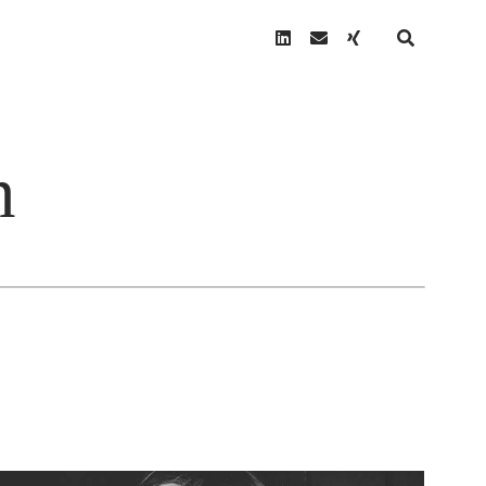
linkedin
email
xing
n
N