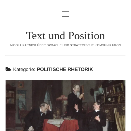
Menü
BLOG
öffnen
ÜBER MICH
Text und Position
Menü
SORTIMENT
öffnen
NICOLA KARNICK ÜBER SPRACHE UND STRATEGISCHE KOMMUNIKATION
KONZEPTION
CREDO
STRATEGISCHE INHALTE
REFERENZEN
Kategorie:
POLITISCHE RHETORIK
INTERNE REDAKTION
KONTAKT
EDITORIAL CONTENT
DATENSCHUTZERKLÄRUNG
EXECUTIVE GHOSTWRITING
IMPRESSUM
REDENSCHREIBEN
DIALOGBÜCHER
linkedin
email
xing