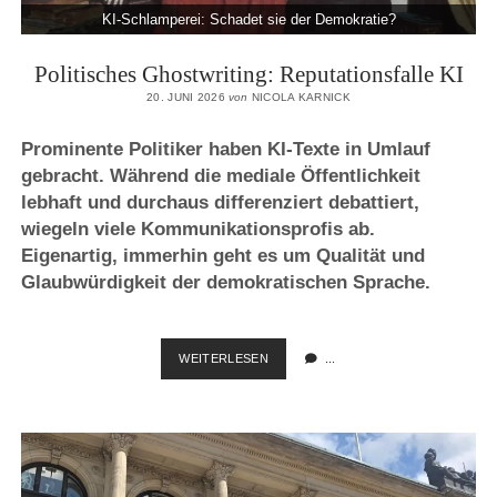
KI-Schlamperei: Schadet sie der Demokratie?
Politisches Ghostwriting: Reputationsfalle KI
20. JUNI 2026
von
NICOLA KARNICK
Prominente Politiker haben KI-Texte in Umlauf
gebracht. Während die mediale Öffentlichkeit
lebhaft und durchaus differenziert debattiert,
wiegeln viele Kommunikationsprofis ab.
Eigenartig, immerhin geht es um Qualität und
Glaubwürdigkeit der demokratischen Sprache.
POLITISCHES
WEITERLESEN
...
GHOSTWRITING:
REPUTATIONSFALLE
KI