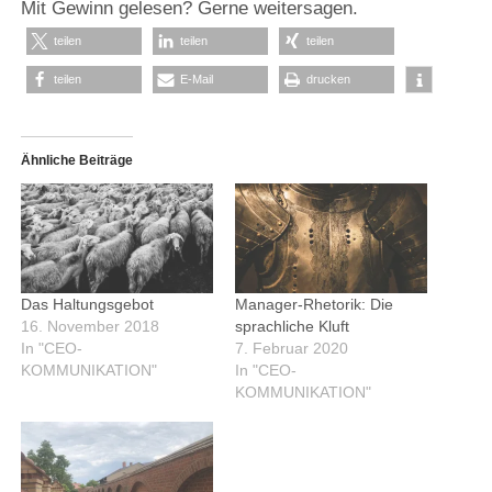
Mit Gewinn gelesen? Gerne weitersagen.
teilen
teilen
teilen
teilen
E-Mail
drucken
Ähnliche Beiträge
Das Haltungsgebot
Manager-Rhetorik: Die
16. November 2018
sprachliche Kluft
In "CEO-
7. Februar 2020
KOMMUNIKATION"
In "CEO-
KOMMUNIKATION"