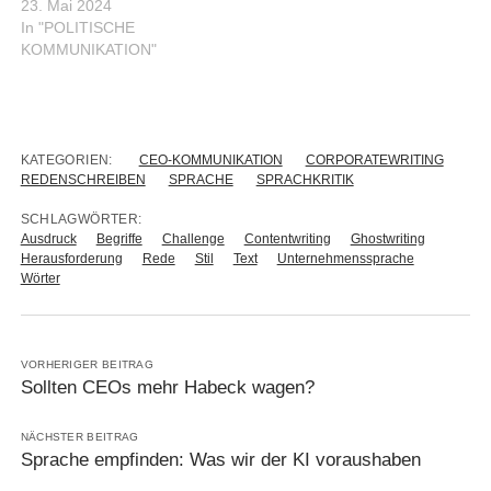
23. Mai 2024
In "POLITISCHE
KOMMUNIKATION"
KATEGORIEN:
CEO-KOMMUNIKATION
CORPORATEWRITING
REDENSCHREIBEN
SPRACHE
SPRACHKRITIK
SCHLAGWÖRTER:
Ausdruck
Begriffe
Challenge
Contentwriting
Ghostwriting
Herausforderung
Rede
Stil
Text
Unternehmenssprache
Wörter
VORHERIGER BEITRAG
Sollten CEOs mehr Habeck wagen?
NÄCHSTER BEITRAG
Sprache empfinden: Was wir der KI voraushaben