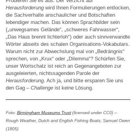
Probieren Sie es aus. Der Verzicht auf
Herausforderung
wird Ihnen Formulierungen entlocken,
die Sachverhalte anschaulicher und Botschaften
lebendiger machen. Das können Sprachbilder sein
(„unwegsames Gelände“, „schweres Fahrwasser“,
„Das Haus brennt lichterloh“) oder auch sinnverwandte
Wörter abseits des schalen Organisations-Vokabulars.
Warum nicht zur Abwechslung mal von „Bedrängnis“
sprechen, von „Krux“ oder „Dilemma“? Schürfen Sie,
unser Wortschatz ist reich an Gegenangeboten zur
ausgeleierten, nichtssagenden Parole der
Herausforderung
. Ach ja, und bitte ersparen Sie uns
den Gag –
Challenge
ist keine Lösung.
Foto:
Birmingham Museums Trust
(licensed under CC0) –
Rough Weather, Dutch and English Fishing Boats, Samuel Owen
(1805)