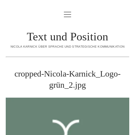
Menü
BLOG
öffnen
ÜBER MICH
Text und Position
Menü
SORTIMENT
öffnen
NICOLA KARNICK ÜBER SPRACHE UND STRATEGISCHE KOMMUNIKATION
KONZEPTION
CREDO
STRATEGISCHE INHALTE
REFERENZEN
cropped-Nicola-Karnick_Logo-
INTERNE REDAKTION
KONTAKT
grün_2.jpg
EDITORIAL CONTENT
DATENSCHUTZERKLÄRUNG
EXECUTIVE GHOSTWRITING
IMPRESSUM
REDENSCHREIBEN
DIALOGBÜCHER
linkedin
email
xing