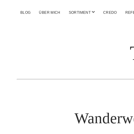
Menü
BLOG
ÜBER MICH
SORTIMENT
CREDO
REF
öffnen
Wanderwe