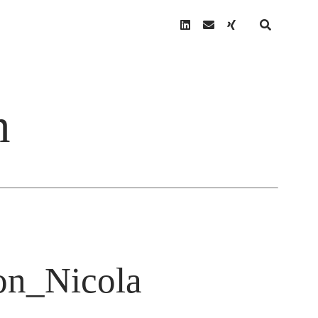
linkedin
email
xing
n
N
on_Nicola