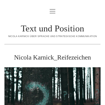
Menü
BLOG
öffnen
ÜBER MICH
Text und Position
Menü
SORTIMENT
öffnen
NICOLA KARNICK ÜBER SPRACHE UND STRATEGISCHE KOMMUNIKATION
KONZEPTION
CREDO
STRATEGISCHE INHALTE
REFERENZEN
Nicola Karnick_Reifezeichen
INTERNE REDAKTION
KONTAKT
EDITORIAL CONTENT
DATENSCHUTZERKLÄRUNG
EXECUTIVE GHOSTWRITING
IMPRESSUM
REDENSCHREIBEN
DIALOGBÜCHER
linkedin
email
xing