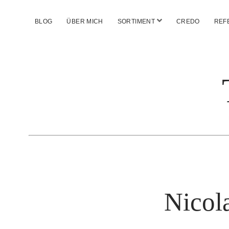
Menü
BLOG
ÜBER MICH
SORTIMENT
CREDO
REF
öffnen
Nicol