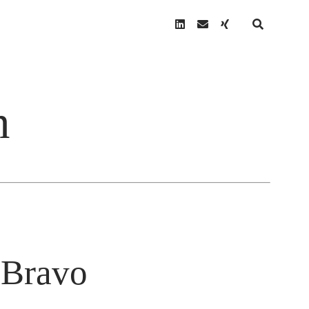
linkedin
email
xing
n
N
 Bravo