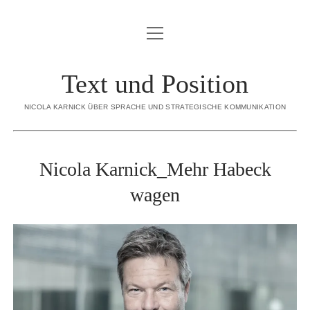
Menü
BLOG
öffnen
ÜBER MICH
Text und Position
Menü
SORTIMENT
öffnen
NICOLA KARNICK ÜBER SPRACHE UND STRATEGISCHE KOMMUNIKATION
KONZEPTION
CREDO
STRATEGISCHE INHALTE
REFERENZEN
Nicola Karnick_Mehr Habeck
INTERNE REDAKTION
KONTAKT
wagen
EDITORIAL CONTENT
DATENSCHUTZERKLÄRUNG
EXECUTIVE GHOSTWRITING
IMPRESSUM
REDENSCHREIBEN
DIALOGBÜCHER
linkedin
email
xing